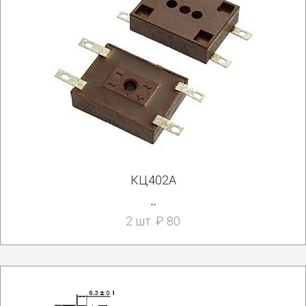
КЦ402А
..
2 шт. ₽ 80