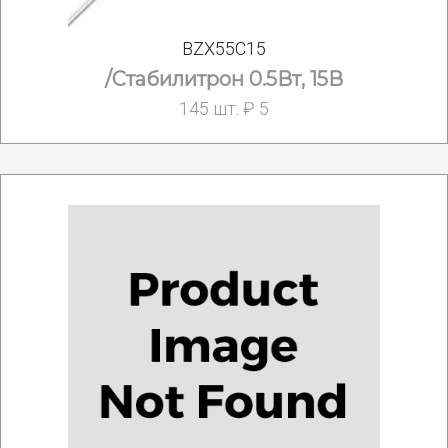
BZX55C15
/Стабилитрон 0.5Вт, 15В
145 шт. ₽ 5