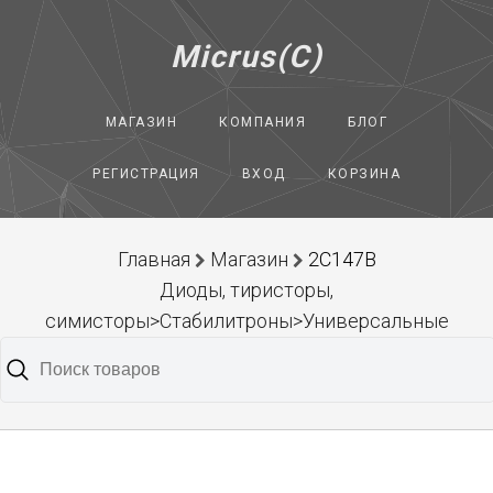
Micrus(C)
МАГАЗИН
КОМПАНИЯ
БЛОГ
РЕГИСТРАЦИЯ
ВХОД
КОРЗИНА
Главная
Магазин
2С147В
Диоды, тиристоры,
симисторы>Стабилитроны>Универсальные