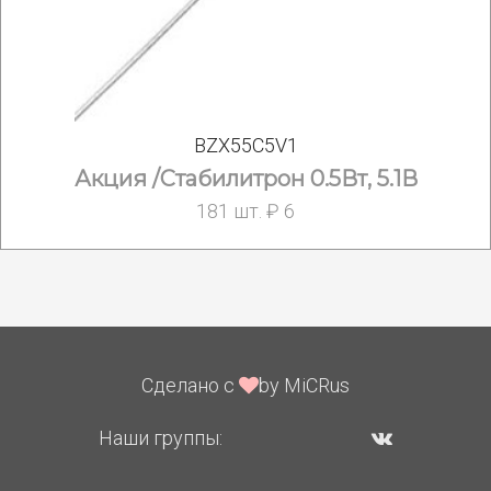
BZX55C5V1
Акция /Стабилитрон 0.5Вт, 5.1В
181 шт. ₽ 6
Сделано с
by MiCRus
Наши группы: