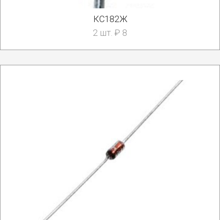
КС182Ж
2 шт. ₽ 8