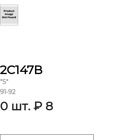
2С147В
"5"
91-92
0 шт. ₽ 8