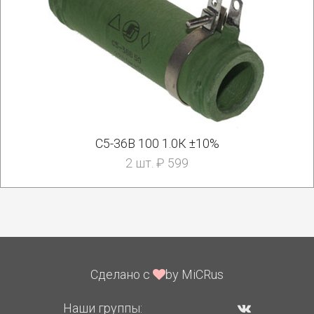
С5-36В 100 1.0К ±10%
2 шт. ₽ 599
Сделано с
by MiCRus
Наши группы: