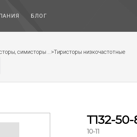
ПАНИЯ
БЛОГ
торы, симисторы ....>Тиристоры низкочастотные
Т132-50-
10-11