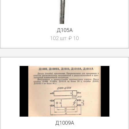
Д105А
102 шт. ₽ 10
Д1009А