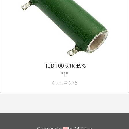
ПЭВ-100 5.1К ±5%
"1"
4 шт. ₽ 276
Сделано с
by MiCRus