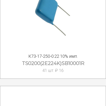
К73-17-250-0.22 10% имп.
TS0200(2E224K)SB10001R
41 шт. ₽ 16