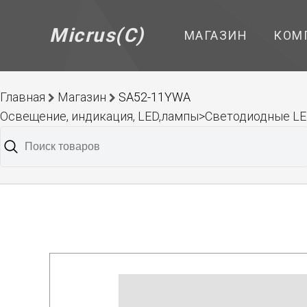
Micrus(C)
МАГАЗИН
КОМ
Главная
Магазин
SA52-11YWA
Освещение, индикация, LED,лампы>Светодиодные L