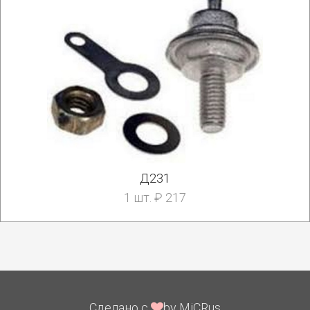
Д231
1 шт. ₽ 217
Сделано с
by MiCRus