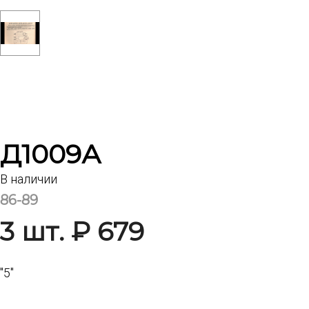
Д1009А
В наличии
86-89
3 шт. ₽ 679
"5"