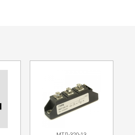
МТД-320-13