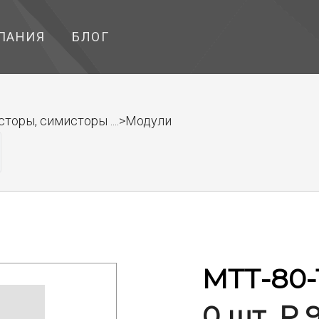
ПАНИЯ
БЛОГ
торы, симисторы ....>Модули
МТТ-80-
0 шт. ₽ 