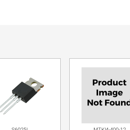
S6025L
МТКИ-400-12