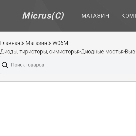
Micrus(C)
МАГАЗИН
КОМ
Главная
Магазин
W06M
Диоды, тиристоры, симисторы>Диодные мосты>Выв