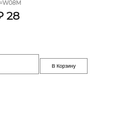
0V=W08M
₽ 28
В Корзину