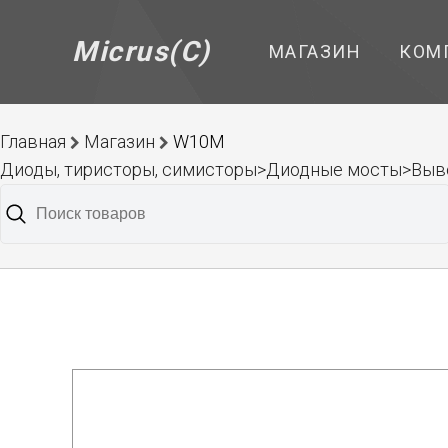
Micrus(C)
МАГАЗИН
КОМ
Главная
Магазин
W10M
Диоды, тиристоры, симисторы>Диодные мосты>Выв