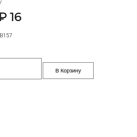
V
₽ 16
RB157
В Корзину