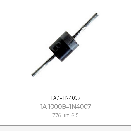
1A7=1N4007
1А 1000В=1N4007
776 шт. ₽ 5