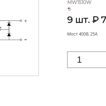
MW1510W
9 шт. ₽ 
Мост 400В, 25A