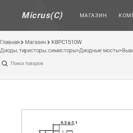
Micrus(C)
МАГАЗИН
КОМ
Главная
Магазин
KBPC1510W
Диоды, тиристоры, симисторы>Диодные мосты>Выв