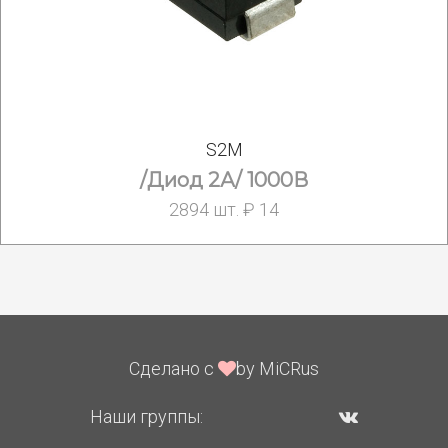
S2M
/Диод 2А/ 1000В
2894 шт. ₽ 14
Сделано с
by MiCRus
Наши группы: