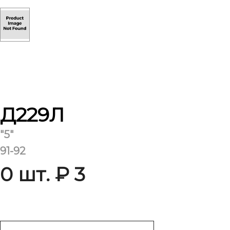
Д229Л
"5"
91-92
0 шт. ₽ 3