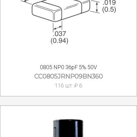
0805 NP0 36pF 5% 50V
CC0805JRNP09BN360
116 шт. ₽ 6