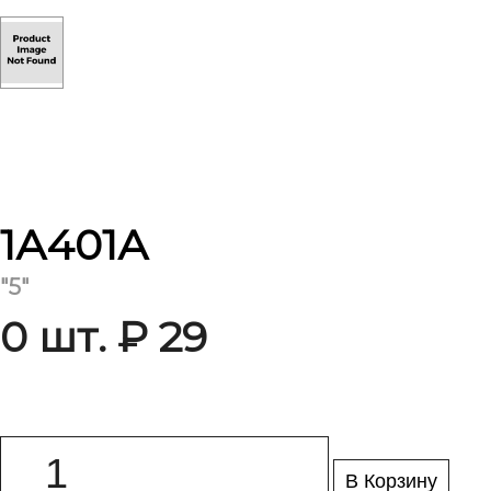
1А401А
"5"
0 шт. ₽ 29
В Корзину