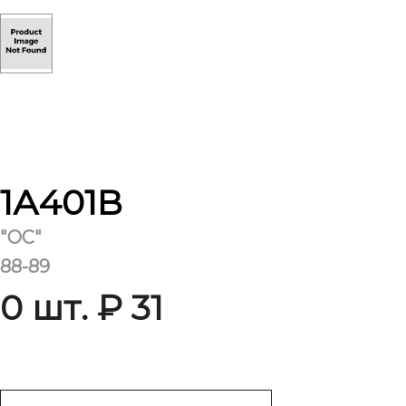
1А401В
"ОС"
88-89
0 шт. ₽ 31