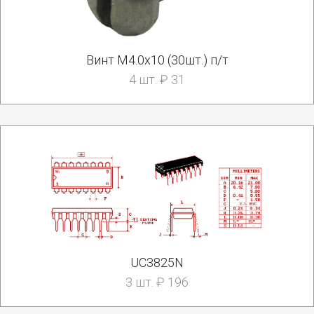
Винт М4.0х10 (30шт.) п/т
4 шт. ₽ 31
UC3825N
3 шт. ₽ 196