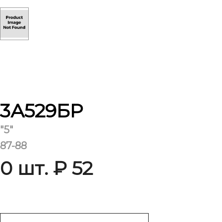
3А529БР
"5"
87-88
0 шт. ₽ 52