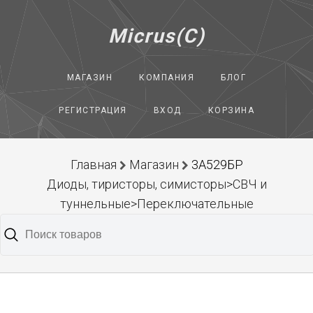
Micrus(C)
МАГАЗИН
КОМПАНИЯ
БЛОГ
РЕГИСТРАЦИЯ
ВХОД
КОРЗИНА
Главная
Магазин
3А529БР
Диоды, тиристоры, симисторы>СВЧ и
туннельные>Переключательные