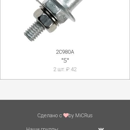
2С980А
"5"
2 шт. ₽ 42
Сделано с
by MiCRus
Наши группы: