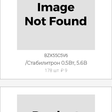
BZX55C5V6
/Стабилитрон 0.5Вт, 5.6В
178 шт. ₽ 9