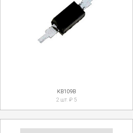
КВ109В
2 шт. ₽ 5