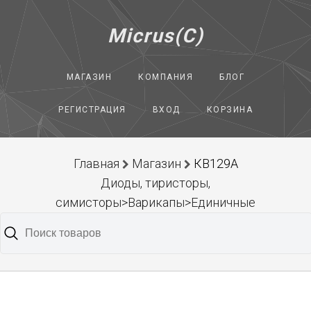
Micrus(C)
МАГАЗИН
КОМПАНИЯ
БЛОГ
РЕГИСТРАЦИЯ
ВХОД
КОРЗИНА
Главная
Магазин
КВ129А
Диоды, тиристоры,
симисторы>Варикапы>Единичные