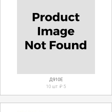
Д910Е
10 шт. ₽ 5