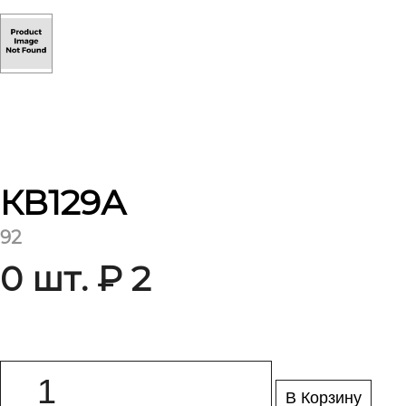
КВ129А
92
0 шт. ₽ 2
В Корзину