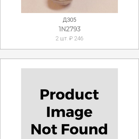
Д305
1N2793
2 шт. ₽ 246