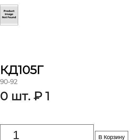
КД105Г
90-92
0 шт. ₽ 1
В Корзину