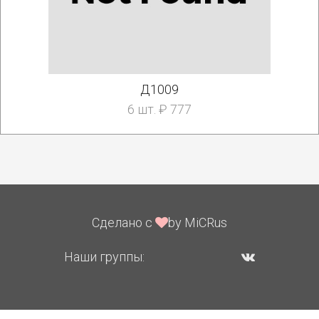
Д1009
6 шт. ₽ 777
Сделано с
by MiCRus
Наши группы: