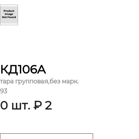
КД106А
тара групповая,без марк.
93
0 шт. ₽ 2