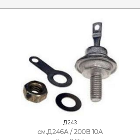
Д243
см.Д246А / 200В 10А