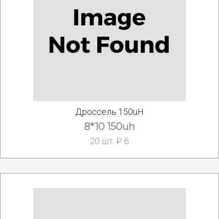
Дроссель 150uH
8*10 150uh
20 шт. ₽ 6