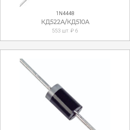
1N4448
КД522А/КД510А
553 шт. ₽ 6