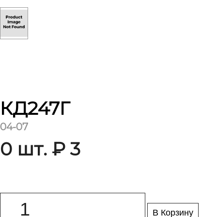
КД247Г
04-07
0 шт. ₽ 3
В Корзину