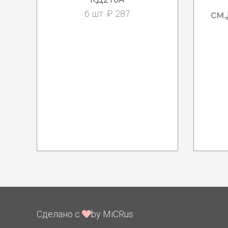
6 шт. ₽ 287
см.
Сделано с
by MiCRus