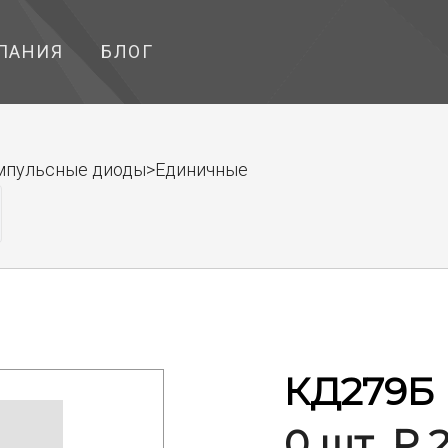
ПАНИЯ
БЛОГ
импульсные диоды>Единичные
КД279Б
0 шт. ₽ 