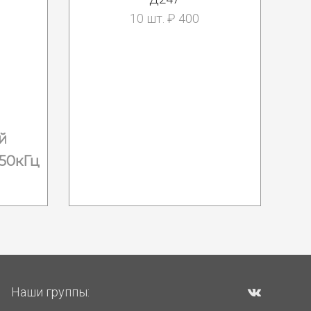
10 шт. ₽ 400
й
50кГц
Наши группы: