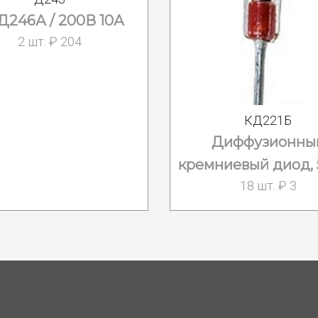
Д246А / 200В 10А
2 шт. ₽ 204
КД221Б
Диффузионны
кремниевый диод, 
18 шт. ₽ 3