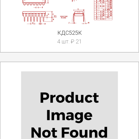
КДС525К
4 шт. ₽ 21