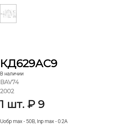
КД629АС9
В наличии
BAV74
2002
1 шт. ₽ 9
Uoбp max - 50В, Inp max - 0.2А