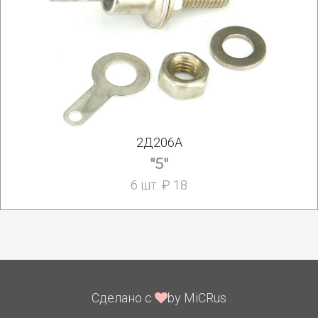
2Д206А
"5"
6 шт. ₽ 18
Сделано с
by MiCRus