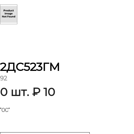
2ДС523ГМ
92
0 шт. ₽ 10
"ОС"