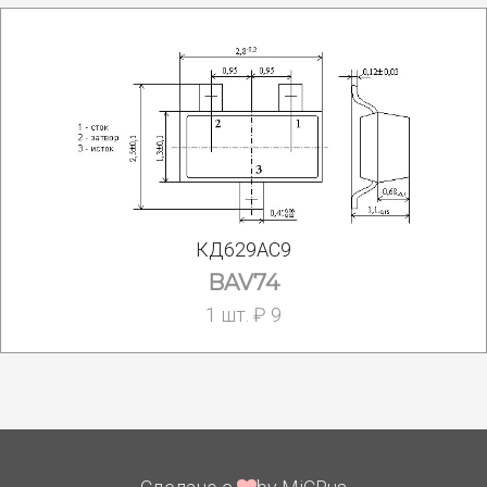
КД629АС9
BAV74
1 шт. ₽ 9