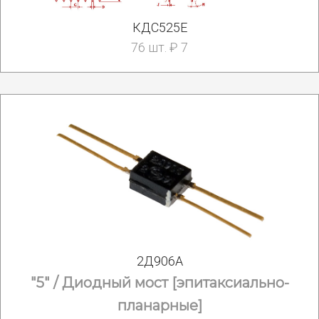
КДС525Е
76 шт. ₽ 7
2Д906А
"5" / Диодный мост [эпитаксиально-
планарные]