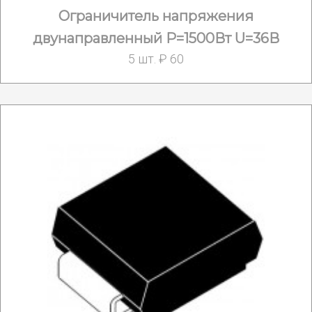
Ограничитель напряжения
двунаправленный Р=1500Вт U=36В
5 шт. ₽ 60