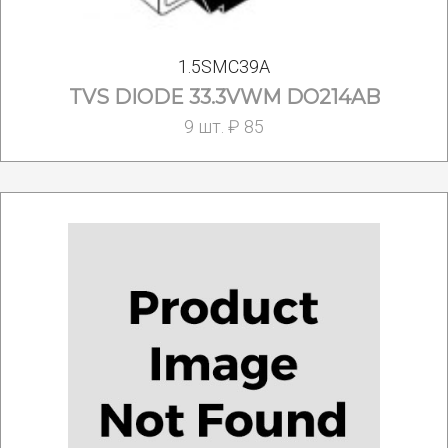
1.5SMC39A
TVS DIODE 33.3VWM DO214AB
9 шт. ₽ 85