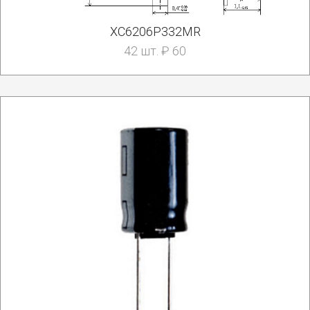
XC6206P332MR
42 шт. ₽ 60