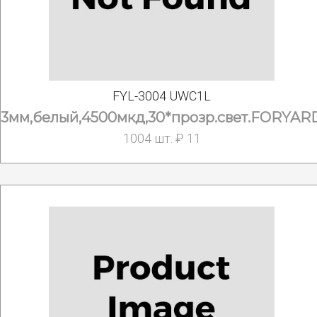
FYL-3004 UWC1L
3мм,белый,4500мкд,30*прозр.свет.FORYAR
1004 шт. ₽ 11