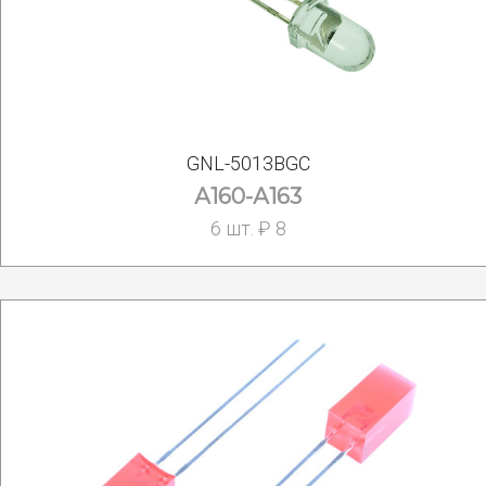
GNL-5013BGC
А160-А163
6 шт. ₽ 8