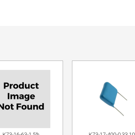
К73-16-63-1 5%
К73-17-400-0.33 1