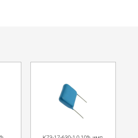
0%
К73-17-630-1.0 10% имп.