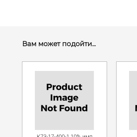
Вам может подойти...
К73-17-400-1 10% имп