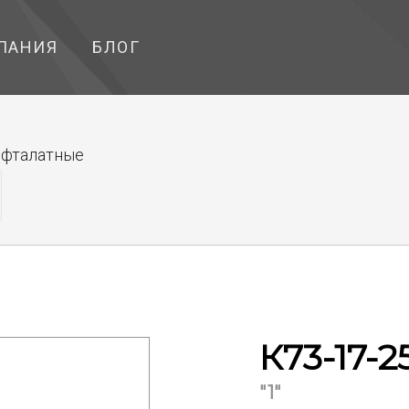
ПАНИЯ
БЛОГ
ефталатные
К73-17-2
"1"