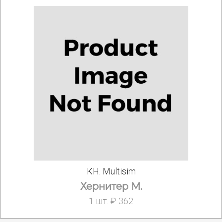
КН. Multisim
Хернитер М.
1 шт. ₽ 362