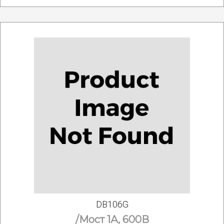
DB106G
/Мост 1А, 600В