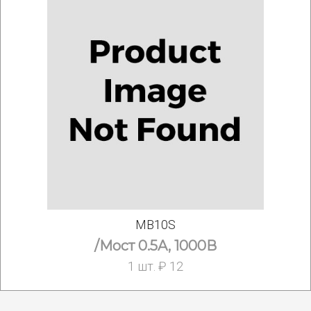
MB10S
/Мост 0.5A, 1000В
1 шт. ₽ 12