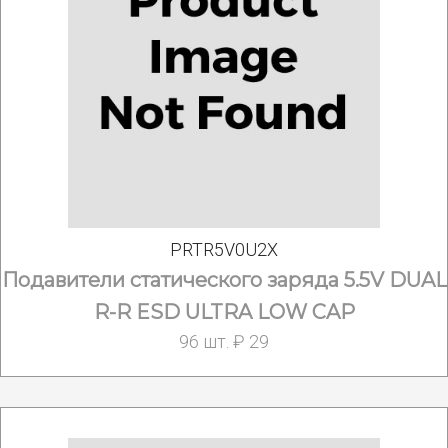
PRTR5V0U2X
Подавители статического заряда 5.5V DUAL
R-R ESD ULTRA LOW CAP
96 шт. ₽ 29