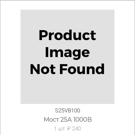
S25VB100
Мост 25А 1000В
1 шт. ₽ 240