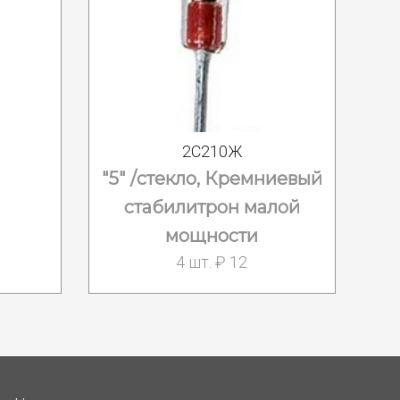
2С210Ж
"5" /стекло, Кремниевый
стабилитрон малой
мощности
4 шт. ₽ 12