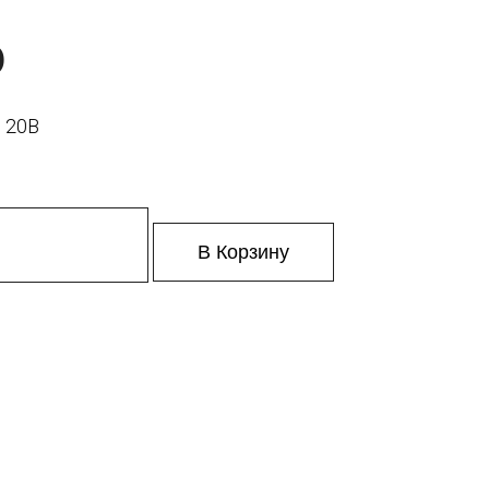
9
, 20В
В Корзину