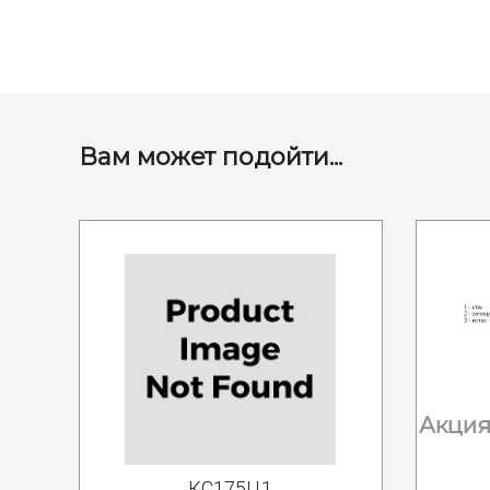
Вам может подойти...
Акция 
КС175Ц1