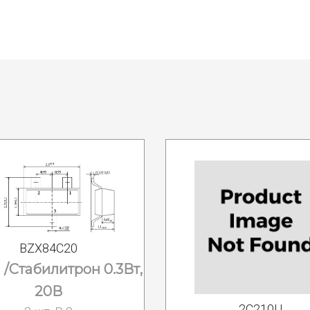
BZX84C20
/Стабилитрон 0.3Вт,
20В
2С210Ц