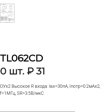
TL062CD
0 шт. ₽ 31
ОУх2 Высокое R входа: Iвх=30пА, Iпотр=0.2мАх2,
f=1МГц, SR=3.5В/мкС