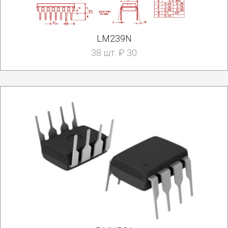
LM239N
38 шт. ₽ 30