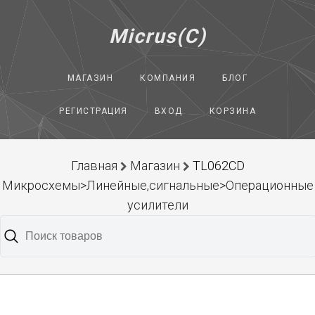
Micrus(C)
МАГАЗИН
КОМПАНИЯ
БЛОГ
РЕГИСТРАЦИЯ
ВХОД
КОРЗИНА
Главная
Магазин
TL062CD
Микросхемы>Линейные,сигнальные>Операционные
усилители