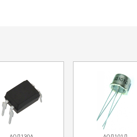
АОД130А
АОД101Д