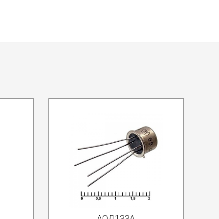
АОД133А