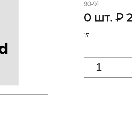
90-91
0 шт. ₽ 
"5"