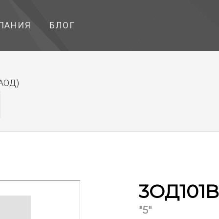
ПАНИЯ
БЛОГ
(АОД)
3ОД101В
"5"