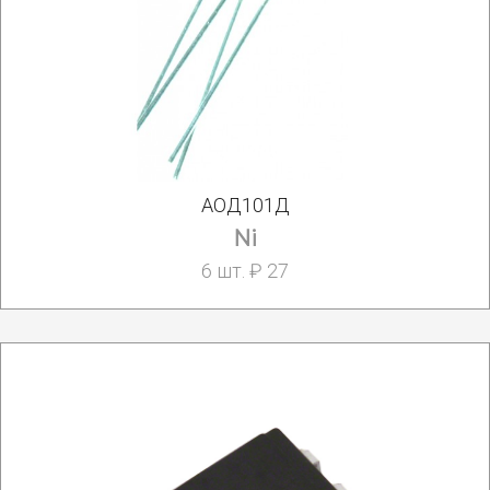
АОД101Д
Ni
6 шт. ₽ 27