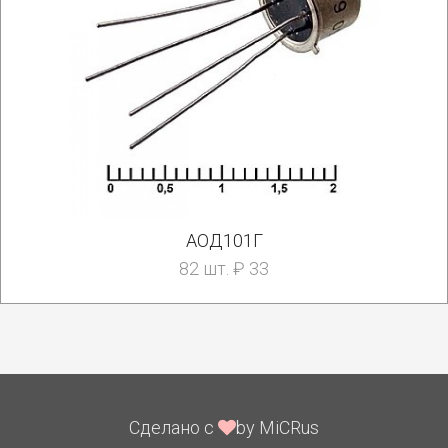
АОД101Г
82 шт. ₽ 33
Сделано с
by MiCRus