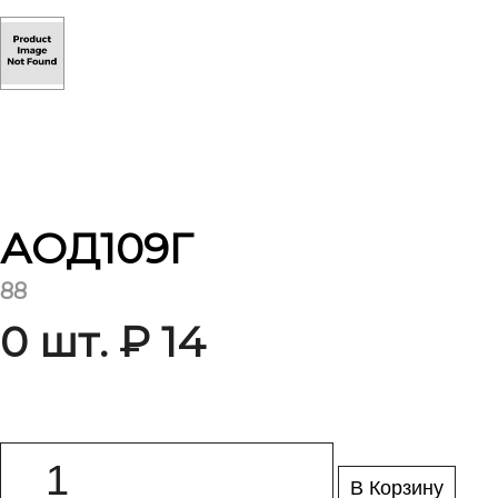
АОД109Г
88
0 шт. ₽ 14
В Корзину