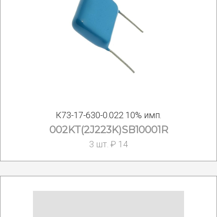
К73-17-630-0.022 10% имп.
002KT(2J223K)SB10001R
3 шт. ₽ 14