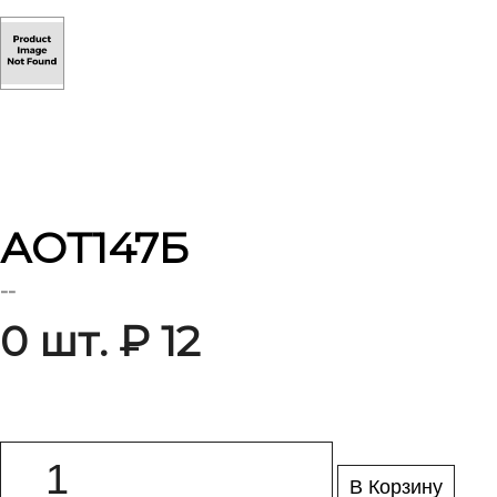
АОТ147Б
--
0 шт. ₽ 12
В Корзину