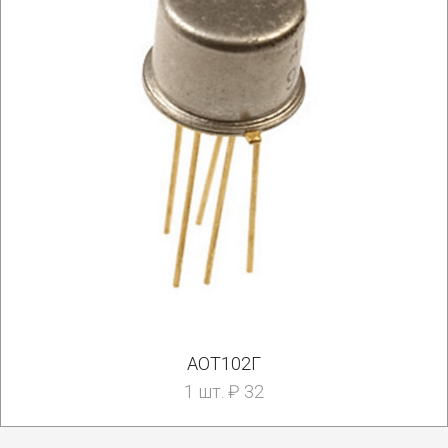
АОТ102Г
1 шт. ₽ 32