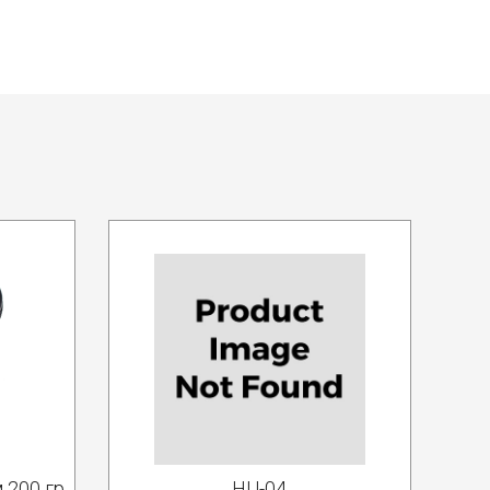
200 гр.
HU-04