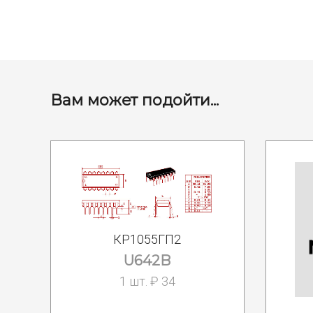
Вам может подойти...
КР1055ГП2
U642B
1 шт. ₽ 34