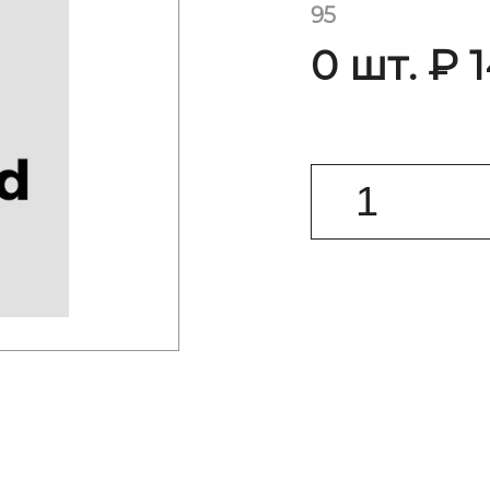
95
0 шт. ₽ 