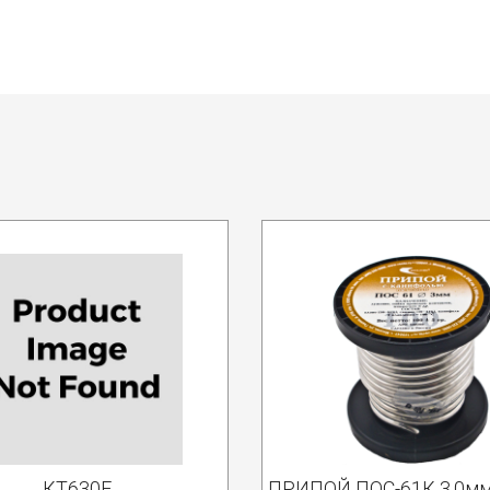
КТ630Е
ПРИПОЙ ПОС-61К 3.0мм 