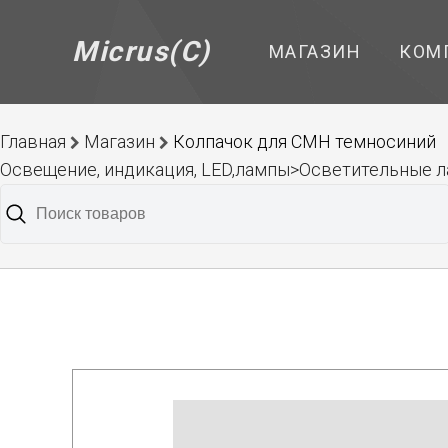
Micrus(C)
МАГАЗИН
КОМ
Главная
Магазин
Колпачок для СМН темносиний
Освещение, индикация, LED,лампы>Осветительные 