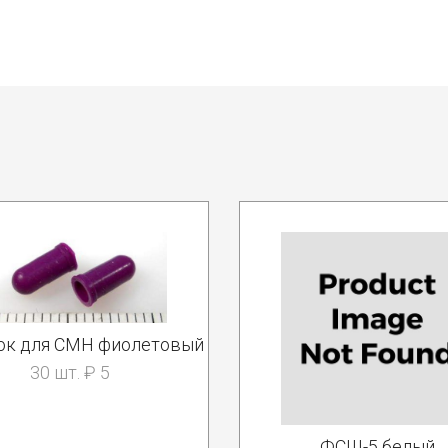
ок для СМН фиолетовый
30 шт. ₽ 5
ФСШ-5 белый