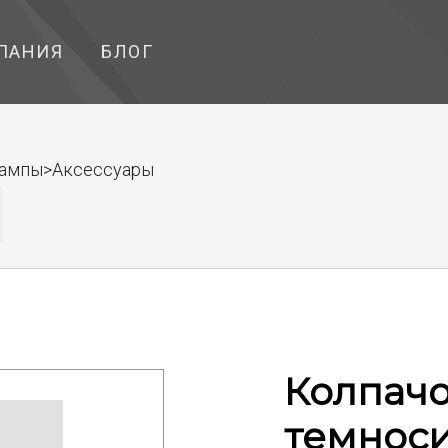
ПАНИЯ
БЛОГ
лампы>Аксессуары
Колпач
темнос