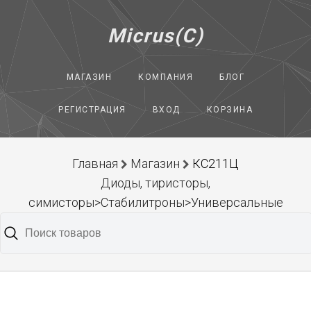
Micrus(C)
МАГАЗИН
КОМПАНИЯ
БЛОГ
РЕГИСТРАЦИЯ
ВХОД
КОРЗИНА
Главная
Магазин
КС211Ц
Диоды, тиристоры,
симисторы>Стабилитроны>Универсальные