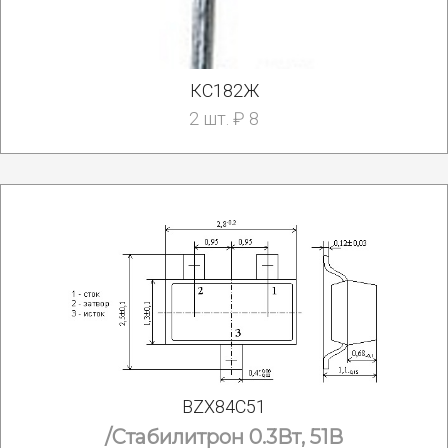
КС182Ж
2 шт. ₽ 8
BZX84C51
/Стабилитрон 0.3Вт, 51В