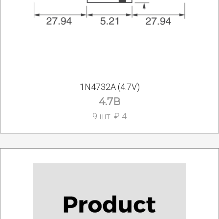
1N4732A (4.7V)
4.7В
9 шт. ₽ 4