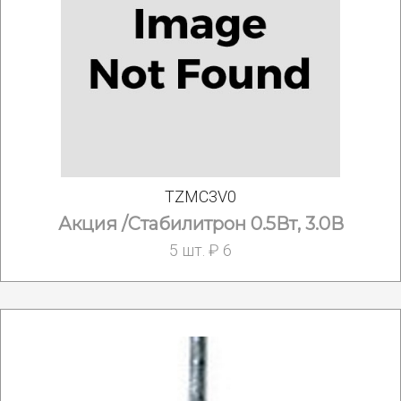
TZMC3V0
Акция /Стабилитрон 0.5Вт, 3.0В
5 шт. ₽ 6