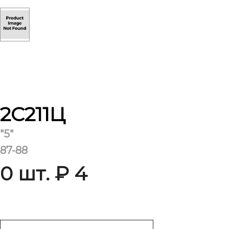
2С211Ц
"5"
87-88
0 шт. ₽ 4