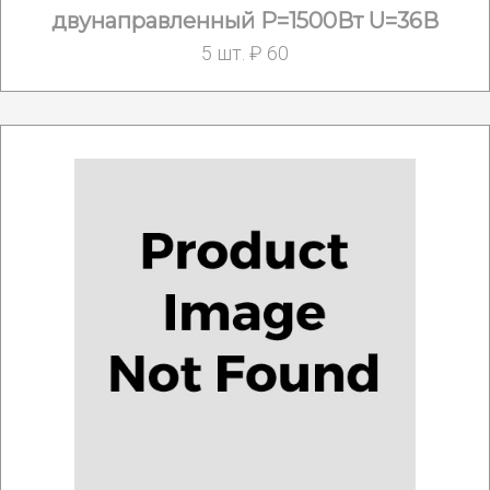
двунаправленный Р=1500Вт U=36В
5 шт. ₽ 60