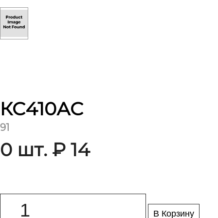
КС410АС
91
0 шт. ₽ 14
В Корзину