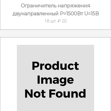
Ограничитель напряжения
двунаправленный Р=1500Вт U=15В
18 шт. ₽ 20