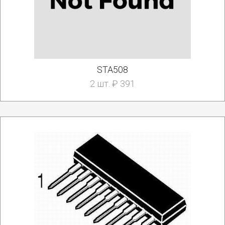
STA508
2 шт. ₽ 391