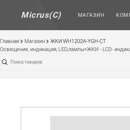
Micrus(C)
МАГАЗИН
КОМ
Главная
Магазин
ЖКИ:WH1202A-YGH-CT
Освещение, индикация, LED,лампы>ЖКИ - LCD- инд