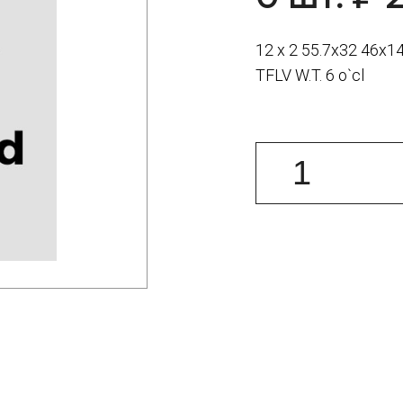
12 x 2 55.7x32 46x1
TFLV W.T. 6 o`cl