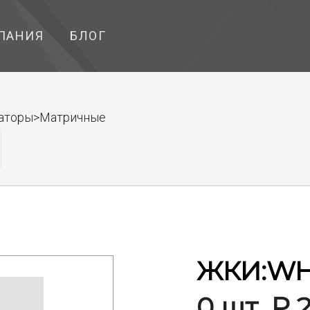
ПАНИЯ
БЛОГ
икаторы>Матричные
ЖКИ:WH
0 шт. ₽ 