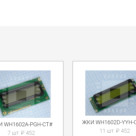
ЖКИ WH1602D-YYH-
И WH1602A-PGH-CT#
11 шт. ₽ 452
7 шт. ₽ 452