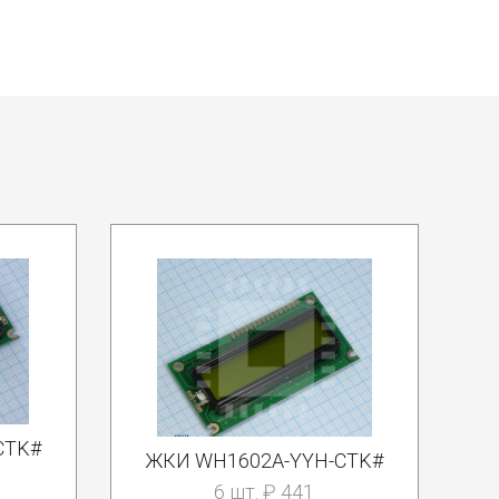
CTK#
ЖКИ WH1602A-YYH-CTK#
6 шт. ₽ 441