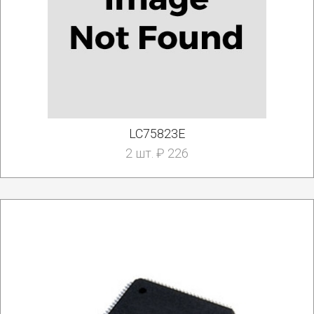
LC75823E
2 шт. ₽ 226