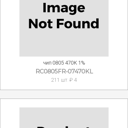
чип 0805 470K 1%
RC0805FR-07470KL
211 шт. ₽ 4