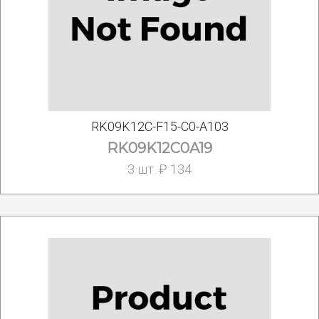
RK09K12C-F15-C0-A103
RK09K12C0A19
3 шт. ₽ 134