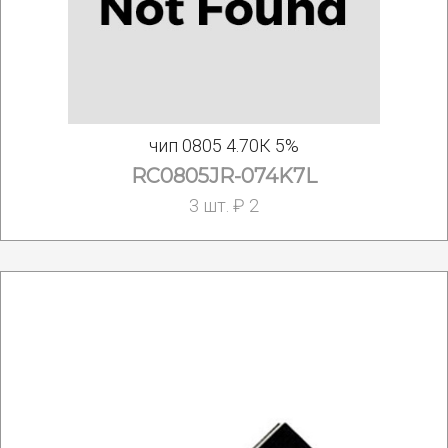
чип 0805 4.70К 5%
RC0805JR-074K7L
3 шт. ₽ 2